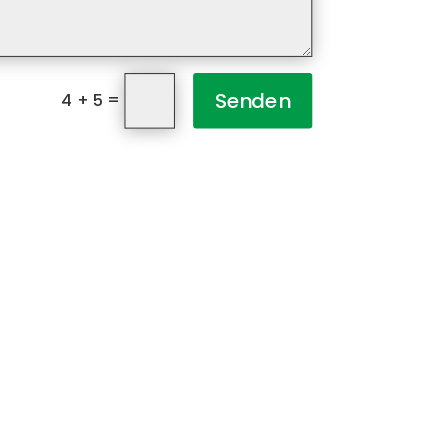
Senden
=
4 + 5