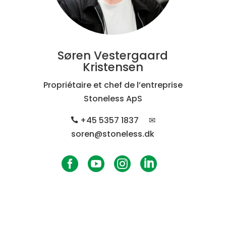
Søren Vestergaard
Kristensen
Propriétaire et chef de l’entreprise
Stoneless ApS
+45 5357 1837
✉

soren@stoneless.dk



