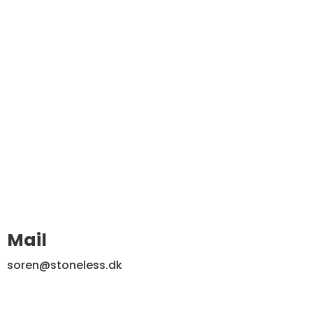
Mail
soren@stoneless.dk