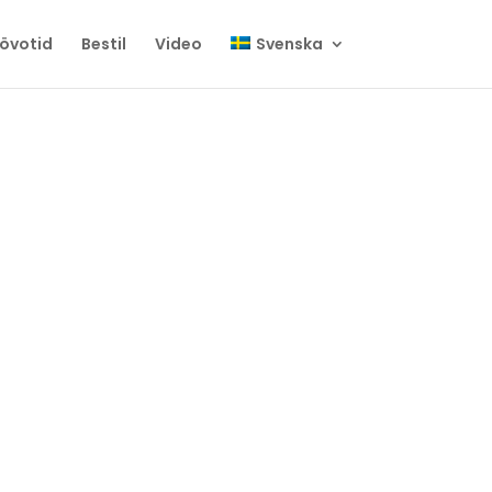
rövotid
Bestil
Video
Svenska