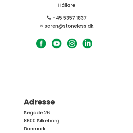
Hållare
+45 5357 1837

✉ soren@stoneless.dk




Adresse
Søgade 26
8600 Silkeborg
Danmark