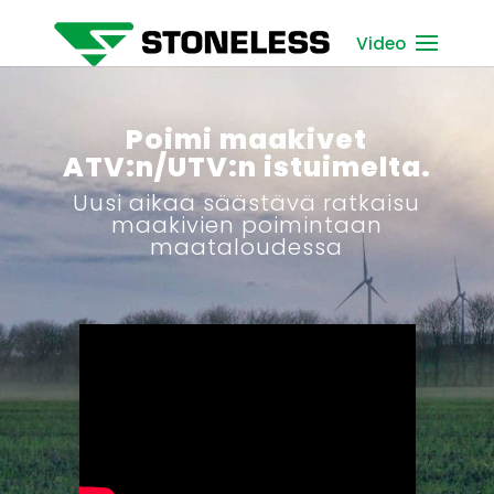
Video
Poimi maakivet
ATV:n/UTV:n istuimelta.
Uusi aikaa säästävä ratkaisu
maakivien poimintaan
maataloudessa