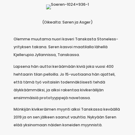
(Oikealta: Søren ja Asger)
Olemme muutama nuori kaveri Tanskasta Stoneless-
yrityksen takana. Søren kasvoi maatilalla lähellä
Kjellerupia Jyllannissa, Tanskassa.
Lapsena hän auttoi keräämään kiviä joka vuosi 400
hehtaarin tilan pelloilla. Jo 15-vuotiaana hän ajatteli,
että tämä työ voitaisiin todennäköisesti tehdä
älykkäämmäksi, ja alkoi rakentaa kivikeräilijän
ensimmäisiä prototyyppejä navetassa.
Mönkijän kivikeräimen myynti alkoi Tanskassa keväällä
2019 ja on sen jälkeen saanut vauhtia. Nykyään Søren
elää yksinomaan näiden koneiden myynnistä.