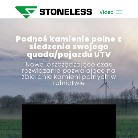
Video
Podnoś kamienie polne z
siedzenia swojego
quada/pojazdu UTV
Nowe, oszczędzające czas
rozwiązanie pozwalające na
zbieranie kamieni polnych w
rolnictwie